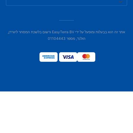
אתר זה הוא בבעלות ומופעל על ידי EasyTerra BV ורשום בלשכת המסחר ליוורדן,
הולנד, מספר 01104443