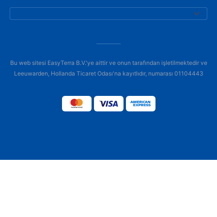
Bu web sitesi EasyTerra B.V.'ye aittir ve onun tarafından işletilmektedir ve
Leeuwarden, Hollanda Ticaret Odası'na kayıtlıdır, numarası 01104443