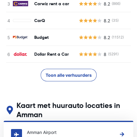
Carwiz rent a car
8.2
(866)
CarQ
8.2
(35)
Budget
8.2
(11512)
Dollar Rent a Car
8
(5291)
Toon alle verhuurders
Kaart met huurauto locaties in
Amman
Zie onze belangrijkste autoverhuur locaties in Amman
Amman Airport