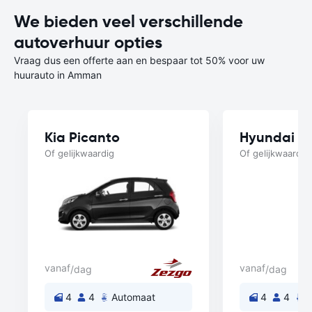
We bieden veel verschillende
autoverhuur opties
Vraag dus een offerte aan en bespaar tot 50% voor uw
huurauto in Amman
Kia Picanto
Hyundai A
Of gelijkwaardig
Of gelijkwaardig
vanaf
vanaf
/dag
/dag
4
4
Automaat
4
4
A