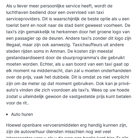
Als u liever meer persoonlijke service heeft, wordt de
luchthaven bediend door een overvloed van taxi
serviceproviders. Dit is waarschijnlijk de beste optie als u een
toerist bent en nooit naar de stad bent geweest voorheen. De
taxi's zijn gemakkelijk te herkennen door het groene logo van
een passagier op de deuren. Andere taxi's zonder dit logo zijn
illegaal, maar zijn ook aanwezig. Taxichauffeurs uit andere
steden rijden soms in Amman. De kosten zijn meestal
gestandaardiseerd door de stuurprogramma's die gebruikt
moeten worden. Echter, als u aan boord van een taxi gaat op
elk moment na middernacht, dan zal u moeten onderhandelen
over de prijs, vaak het dubbele. Dit is omdat ze niet verplicht
zijn om de meter op dat moment gebruiken. Ook kan je privé-
auto's vinden die zich voordoen als taxi's. Wees op uw hoede
zodat u uiteindelijk gewoon de vastgestelde prijs kunt betalen
voor de rit..
Auto huren
Hoewel openbare vervoersmiddelen erg handig kunnen zijn,
zijn de autoverhuur diensten misschien nog wel veel
interessanter voor u als u de weg een beetje kent hier. Er zijn