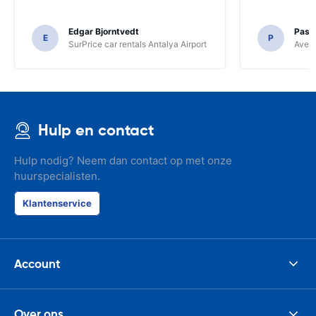
Edgar Bjorntvedt
Pasc
E
P
SurPrice car rentals Antalya Airport
Avec 
Hulp en contact
Hulp nodig? Neem dan contact op met onze
huurspecialisten.
Klantenservice
Account
Over ons