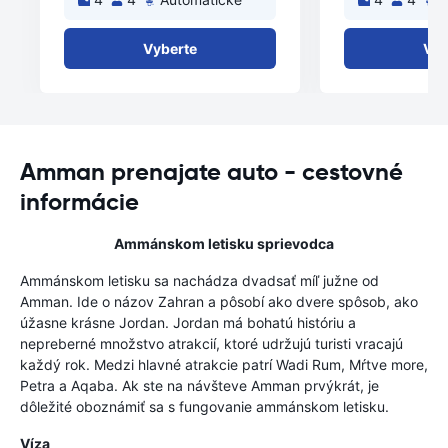
Vyberte
Vyb
Amman prenajate auto - cestovné
informácie
Ammánskom letisku sprievodca
Ammánskom letisku sa nachádza dvadsať míľ južne od
Amman. Ide o názov Zahran a pôsobí ako dvere spôsob, ako
úžasne krásne Jordan. Jordan má bohatú históriu a
nepreberné množstvo atrakcií, ktoré udržujú turisti vracajú
každý rok. Medzi hlavné atrakcie patrí Wadi Rum, Mŕtve more,
Petra a Aqaba. Ak ste na návšteve Amman prvýkrát, je
dôležité oboznámiť sa s fungovanie ammánskom letisku.
Víza