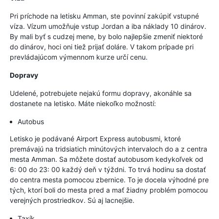
Pri príchode na letisku Amman, ste povinní zakúpiť vstupné
víza. Vízum umožňuje vstup Jordan a iba náklady 10 dinárov.
By mali byť s cudzej mene, by bolo najlepšie zmeniť niektoré
do dinárov, hoci oni tiež prijať doláre. V takom prípade pri
prevládajúcom výmennom kurze určí cenu.
Dopravy
Udelené, potrebujete nejakú formu dopravy, akonáhle sa
dostanete na letisko. Máte niekoľko možností:
Autobus
Letisko je podávané Airport Express autobusmi, ktoré
premávajú na tridsiatich minútových intervaloch do a z centra
mesta Amman. Sa môžete dostať autobusom kedykoľvek od
6: 00 do 23: 00 každý deň v týždni. To trvá hodinu sa dostať
do centra mesta pomocou zbernice. To je docela výhodné pre
tých, ktorí boli do mesta pred a mať žiadny problém pomocou
verejných prostriedkov. Sú aj lacnejšie.
Taxík