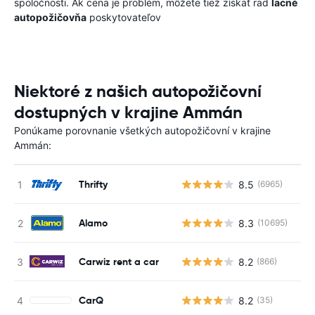
spoločnosti. Ak cena je problém, môžete tiež získať rad
lacné
autopožičovňa
poskytovateľov
Niektoré z našich autopožičovní
dostupných v krajine Ammán
Ponúkame porovnanie všetkých autopožičovní v krajine
Ammán:
Thrifty
8.5
(6965)
Alamo
8.3
(10695)
Carwiz rent a car
8.2
(866)
CarQ
8.2
(35)