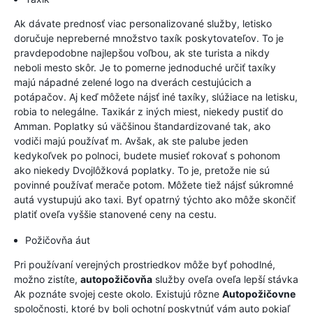
Ak dávate prednosť viac personalizované služby, letisko
doručuje nepreberné množstvo taxík poskytovateľov. To je
pravdepodobne najlepšou voľbou, ak ste turista a nikdy
neboli mesto skôr. Je to pomerne jednoduché určiť taxíky
majú nápadné zelené logo na dverách cestujúcich a
potápačov. Aj keď môžete nájsť iné taxíky, slúžiace na letisku,
robia to nelegálne. Taxikár z iných miest, niekedy pustiť do
Amman. Poplatky sú väčšinou štandardizované tak, ako
vodiči majú používať m. Avšak, ak ste palube jeden
kedykoľvek po polnoci, budete musieť rokovať s pohonom
ako niekedy Dvojlôžková poplatky. To je, pretože nie sú
povinné používať merače potom. Môžete tiež nájsť súkromné
autá vystupujú ako taxi. Byť opatrný týchto ako môže skončiť
platiť oveľa vyššie stanovené ceny na cestu.
Požičovňa áut
Pri používaní verejných prostriedkov môže byť pohodlné,
možno zistíte,
autopožičovňa
služby oveľa oveľa lepší stávka
Ak poznáte svojej ceste okolo. Existujú rôzne
Autopožičovne
spoločnosti, ktoré by boli ochotní poskytnúť vám auto pokiaľ