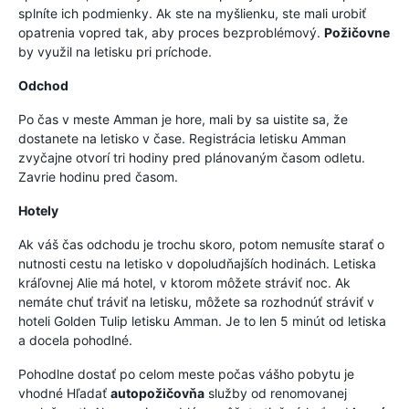
splníte ich podmienky. Ak ste na myšlienku, ste mali urobiť
opatrenia vopred tak, aby proces bezproblémový.
Požičovne
by využil na letisku pri príchode.
Odchod
Po čas v meste Amman je hore, mali by sa uistite sa, že
dostanete na letisko v čase. Registrácia letisku Amman
zvyčajne otvorí tri hodiny pred plánovaným časom odletu.
Zavrie hodinu pred časom.
Hotely
Ak váš čas odchodu je trochu skoro, potom nemusíte starať o
nutnosti cestu na letisko v dopoludňajších hodinách. Letiska
kráľovnej Alie má hotel, v ktorom môžete stráviť noc. Ak
nemáte chuť tráviť na letisku, môžete sa rozhodnúť stráviť v
hoteli Golden Tulip letisku Amman. Je to len 5 minút od letiska
a docela pohodlné.
Pohodlne dostať po celom meste počas vášho pobytu je
vhodné Hľadať
autopožičovňa
služby od renomovanej