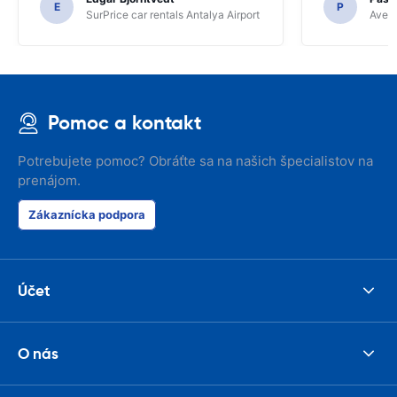
E
P
SurPrice car rentals Antalya Airport
Avec 
Pomoc a kontakt
Potrebujete pomoc? Obráťte sa na našich špecialistov na
prenájom.
Zákaznícka podpora
Účet
O nás