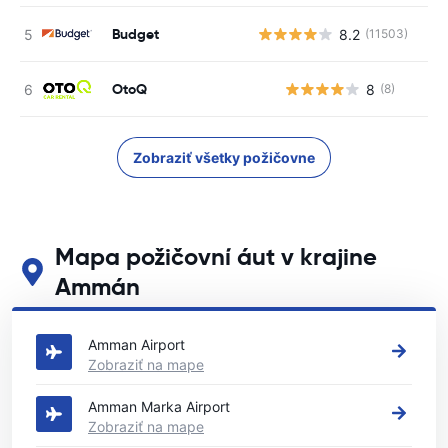
Budget
8.2
(11503)
OtoQ
8
(8)
Zobraziť všetky požičovne
Mapa požičovní áut v krajine
Ammán
Pozrite si naše hlavné požičovne áut v krajine Ammán
Amman Airport
Zobraziť na mape
Amman Marka Airport
Zobraziť na mape