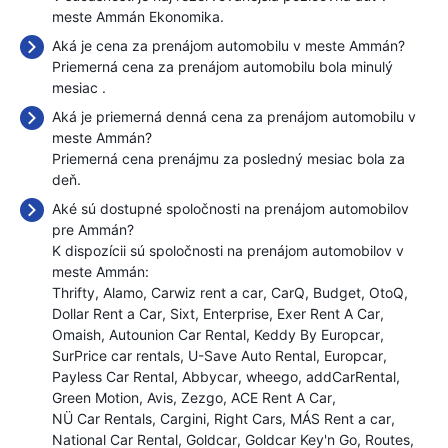
meste Ammán Ekonomika.
Aká je cena za prenájom automobilu v meste Ammán?
Priemerná cena za prenájom automobilu bola minulý
mesiac
.
Aká je priemerná denná cena za prenájom automobilu v
meste Ammán?
Priemerná cena prenájmu za posledný mesiac bola
za
deň.
Aké sú dostupné spoločnosti na prenájom automobilov
pre Ammán?
K dispozícii sú spoločnosti na prenájom automobilov v
meste Ammán:
Thrifty
Alamo
Carwiz rent a car
CarQ
Budget
OtoQ
Dollar Rent a Car
Sixt
Enterprise
Exer Rent A Car
Omaish
Autounion Car Rental
Keddy By Europcar
SurPrice car rentals
U-Save Auto Rental
Europcar
Payless Car Rental
Abbycar
wheego
addCarRental
Green Motion
Avis
Zezgo
ACE Rent A Car
NÜ Car Rentals
Cargini
Right Cars
MÁS Rent a car
National Car Rental
Goldcar
Goldcar Key'n Go
Routes