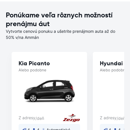
Ponúkame veľa rôznych možností
prenájmu áut
Vytvorte cenovú ponuku a ušetrite prenájmom auta až do
50% v/na Ammán
Kia Picanto
Hyundai A
Alebo podobne
Alebo podobne
Z adresy
Z adresy
/deň
/deň
4
4
Automatické
4
4
A