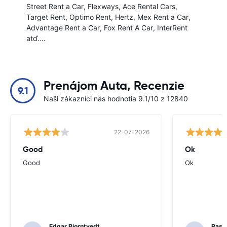
Street Rent a Car
Flexways
Ace Rental Cars
Target Rent
Optimo Rent
Hertz
Mex Rent a Car
Advantage Rent a Car
Fox Rent A Car
InterRent
atď.…
Prenájom Auta, Recenzie
9.1
Naši zákazníci nás hodnotia 9.1/10 z 12840
22-07-2026
Good
Ok
Good
Ok
Edgar Bjorntvedt
Pasc