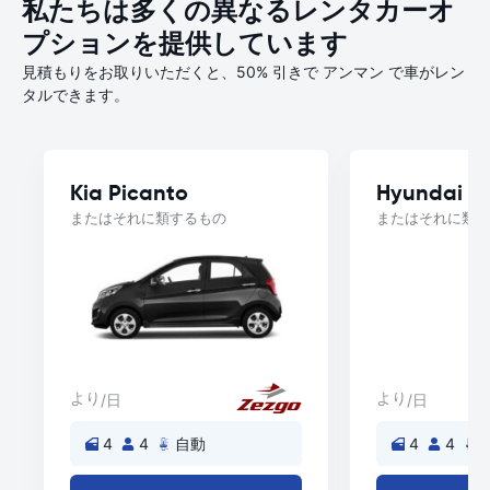
私たちは多くの異なるレンタカーオ
プションを提供しています
見積もりをお取りいただくと、50% 引きで アンマン で車がレン
タルできます。
Kia Picanto
Hyundai A
またはそれに類するもの
またはそれに類す
より
より
/日
/日
4
4
自動
4
4