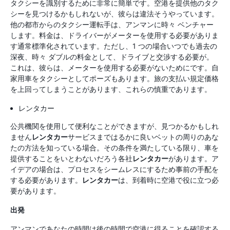
タクシーを識別するために非常に簡単です。空港を提供他のタク
シーを見つけるかもしれないが、彼らは違法そうやっています。
他の都市からのタクシー運転手は、アンマンに時々 ベンチャー
します。料金は、ドライバーがメーターを使用する必要がありま
す通常標準化されています。ただし、1 つの場合いつでも過去の
深夜、時々 ダブルの料金として、ドライブと交渉する必要が。
これは、彼らは、メーターを使用する必要がないためにです。自
家用車をタクシーとしてポーズもあります。旅の支払い規定価格
を上回ってしまうことがあります、これらの慎重であります。
レンタカー
公共機関を使用して便利なことができますが、見つかるかもしれ
ません
レンタカー
サービスまではるかに良いベットの周りのあな
たの方法を知っている場合。その条件を満たしている限り、車を
提供することをいとわないだろう各社
レンタカー
があります。ア
イデアの場合は、プロセスをシームレスにするため事前の手配を
する必要があります。
レンタカー
は、到着時に空港で役に立つ必
要があります。
出発
アンマンであなたの時間は後の時間で空港に得ることを確認する