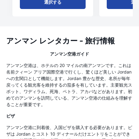
選択する
選
アンマン レンタカー - 旅行情報
アンマン空港ガイド
アンマン空港は、ホテルの 20 マイルの南アンマンです。これは
名前クィーン アリア国際空港で行くし、驚くほど美しい Jordan
への玄関口として機能します。Jordan 豊かな歴史、名所が毎年
戻ってくる観光客を維持するの茄多を有しています。主要観光ス
ポット、ワディラム、死海、ペトラ、アカバなどがあります。初
めてのアンマンを訪問している、アンマン空港の仕組みを理解す
ることが重要です。
ビザ
アンマン空港に到着後、入国ビザを購入する必要があります。ビ
ザは Jordan とコスト 10 ディナールだけエントリをことができ