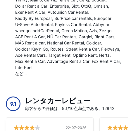
Dollar Rent a Car
Enterprise
Sixt
OtoQ
Omaish
Exer Rent A Car
Autounion Car Rental
Keddy By Europcar
SurPrice car rentals
Europcar
U-Save Auto Rental
Payless Car Rental
Abbycar
wheego
addCarRental
Green Motion
Avis
Zezgo
ACE Rent A Car
NÜ Car Rentals
Cargini
Right Cars
MÁS Rent a car
National Car Rental
Goldcar
Goldcar Key'n Go
Routes
Street Rent a Car
Flexways
Ace Rental Cars
Target Rent
Optimo Rent
Hertz
Mex Rent a Car
Advantage Rent a Car
Fox Rent A Car
InterRent
など…
レンタカーレビュー
9.1
顧客からの評価は、9.1/10点満点である。12842
22-07-2026