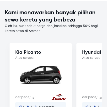
Kami menawarkan banyak pilihan
sewa kereta yang berbeza
Oleh itu, buat sebut harga dan jimatkan sehingga 50% bagi
kereta sewa di Amman
Kia Picanto
Hyundai A
Atau serupa
Atau serupa
daripada
daripada
/hari
/hari
4
4
Automatik
4
4
A