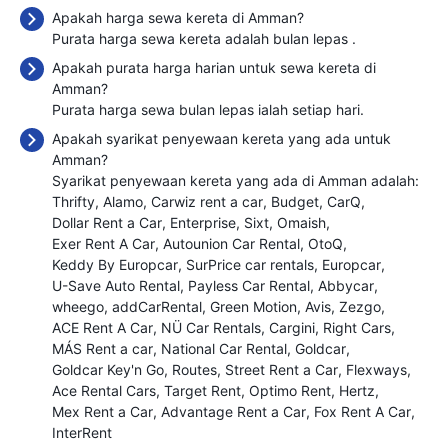
Apakah harga sewa kereta di Amman?
Purata harga sewa kereta adalah bulan lepas
.
Apakah purata harga harian untuk sewa kereta di
Amman?
Purata harga sewa bulan lepas ialah
setiap hari.
Apakah syarikat penyewaan kereta yang ada untuk
Amman?
Syarikat penyewaan kereta yang ada di Amman adalah:
Thrifty
Alamo
Carwiz rent a car
Budget
CarQ
Dollar Rent a Car
Enterprise
Sixt
Omaish
Exer Rent A Car
Autounion Car Rental
OtoQ
Keddy By Europcar
SurPrice car rentals
Europcar
U-Save Auto Rental
Payless Car Rental
Abbycar
wheego
addCarRental
Green Motion
Avis
Zezgo
ACE Rent A Car
NÜ Car Rentals
Cargini
Right Cars
MÁS Rent a car
National Car Rental
Goldcar
Goldcar Key'n Go
Routes
Street Rent a Car
Flexways
Ace Rental Cars
Target Rent
Optimo Rent
Hertz
Mex Rent a Car
Advantage Rent a Car
Fox Rent A Car
InterRent