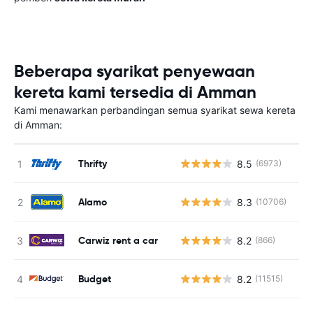
Beberapa syarikat penyewaan
kereta kami tersedia di Amman
Kami menawarkan perbandingan semua syarikat sewa kereta
di Amman:
Thrifty
8.5
(6973)
Alamo
8.3
(10706)
Carwiz rent a car
8.2
(866)
Budget
8.2
(11515)