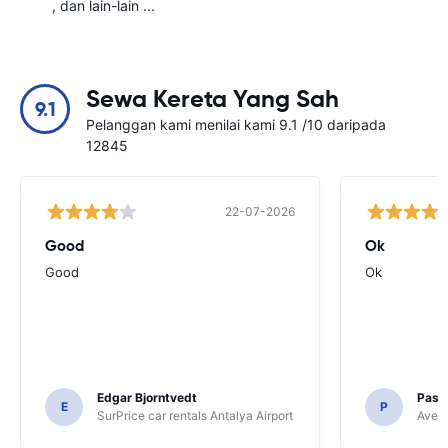
, dan lain-lain ...
Sewa Kereta Yang Sah
9.1
Pelanggan kami menilai kami 9.1 /10 daripada
12845
22-07-2026
Good
Ok
Good
Ok
Edgar Bjorntvedt
Pasc
E
P
SurPrice car rentals Antalya Airport
Avec 