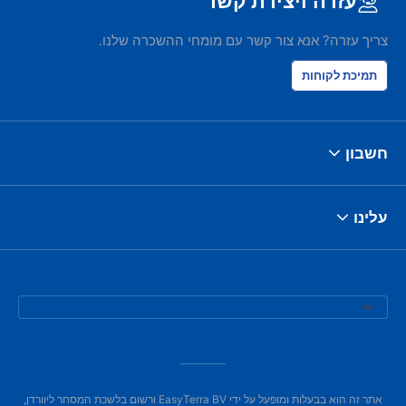
עזרה ויצירת קשר
צריך עזרה? אנא צור קשר עם מומחי ההשכרה שלנו.
תמיכת לקוחות
חשבון
עלינו
אתר זה הוא בבעלות ומופעל על ידי EasyTerra BV ורשום בלשכת המסחר ליוורדן,